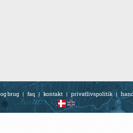
 og brug
|
faq
|
kontakt
|
privatlivspolitik
|
hand