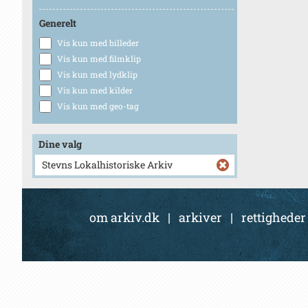
Generelt
Vis kun med billeder
Vis kun med filmklip
Vis kun med lydklip
Vis kun med kilder
Vis kun med geo-tag
Dine valg
Stevns Lokalhistoriske Arkiv
om arkiv.dk
|
arkiver
|
rettigheder