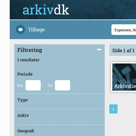
Tilbage
Filtrering
Side 1 af 1
1 resultater
Periode
Fra
Til
Type
1
Arkiv
Geografi