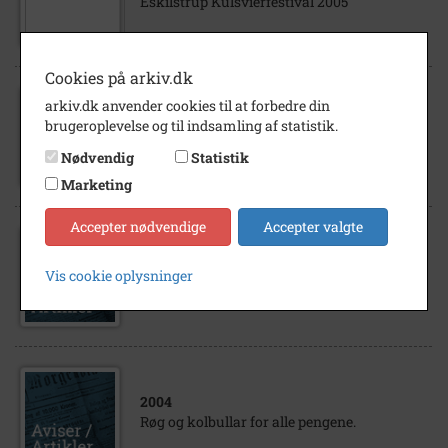
Eskilstrup Kulsvierfestival 2005
Cookies på arkiv.dk
arkiv.dk anvender cookies til at forbedre din
2004
brugeroplevelse og til indsamling af statistik.
Festival i Eskilstrup.
Nødvendig
Statistik
Marketing
Accepter nødvendige
Accepter valgte
2005
Vis cookie oplysninger
Eskilstrup Kulsvierlaug.
2004
Røg og kolbullar for alle pengene.