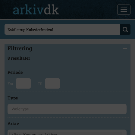
Filtrering
8 resultater
Periode
Fra
Til
Type
Arkiv
×
Faxe Kommunes Arkiver