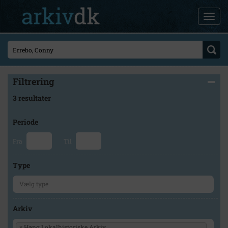
Filtrering
3 resultater
Periode
Fra
Til
Type
Arkiv
×
Høng Lokalhistoriske Arkiv