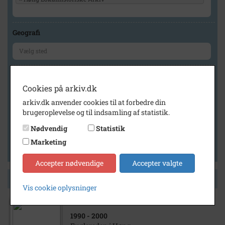
Geografi
Generelt
Cookies på arkiv.dk
Vis kun med billeder
arkiv.dk anvender cookies til at forbedre din
Vis kun med filmklip
brugeroplevelse og til indsamling af statistik.
Vis kun med lydklip
Nødvendig
Statistik
Vis kun med kilder
Marketing
Vis kun med geo-tag
Accepter nødvendige
Accepter valgte
Side 1 af 1
Vis cookie oplysninger
1990
- 2000