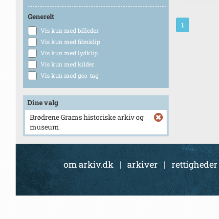
Generelt
1
Vis kun med billeder
Vis kun med filmklip
Vis kun med lydklip
Vis kun med kilder
Vis kun med geo-tag
Dine valg
Brødrene Grams historiske arkiv og
museum
om arkiv.dk
|
arkiver
|
rettigheder