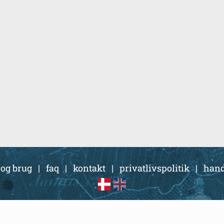
 og brug
|
faq
|
kontakt
|
privatlivspolitik
|
hand