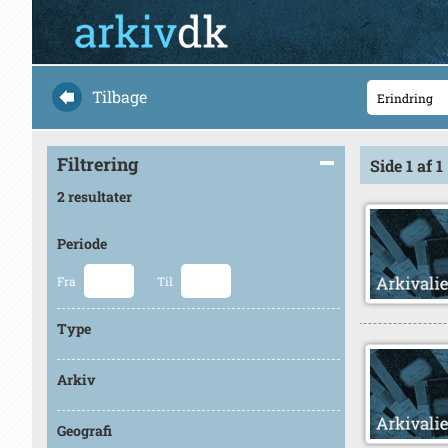
Tilbage
Filtrering
Side 1 af 1
2 resultater
Periode
Fra
Til
Type
Arkiv
Geografi