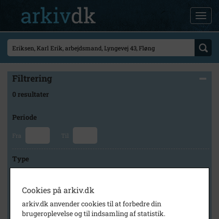
Filtrering
0 resultater
Periode
Fra
Til
Type
Cookies på arkiv.dk
Arkiv
arkiv.dk anvender cookies til at forbedre din
brugeroplevelse og til indsamling af statistik.
×
Byhistorisk Samling og Arkiv i Høje-Taastrup Kommune