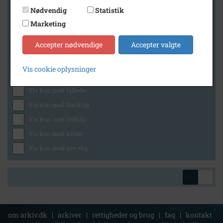
Nødvendig
Statistik
Marketing
Geografi
Accepter nødvendige
Accepter valgte
Vis cookie oplysninger
Generelt
Vis kun med billeder
Vis kun med filmklip
Vis kun med lydklip
Vis kun med kilder
Vis kun med geo-tag
om arkiv.dk
|
arkiver
|
rettigheder og brug
|
faq
|
kontakt