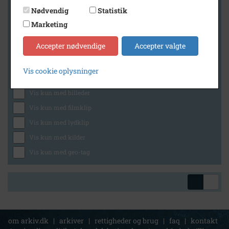
Nødvendig
Statistik
Marketing
Geografi
Accepter nødvendige
Accepter valgte
Vis cookie oplysninger
Generelt
Vis kun med billeder
Vis kun med filmklip
Vis kun med lydklip
Vis kun med kilder
Vis kun med geo-tag
om arkiv.dk
|
arkiver
|
rettigheder og brug
|
faq
|
kontakt