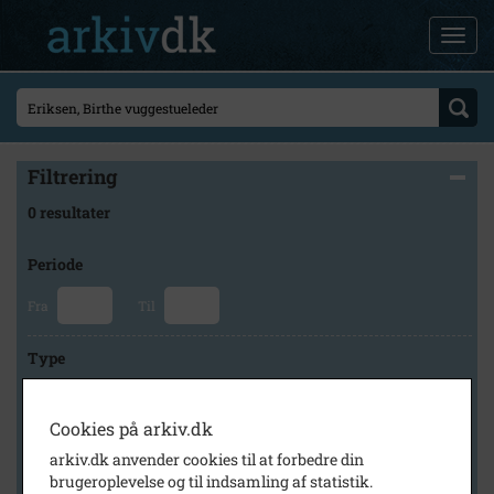
Filtrering
0 resultater
Periode
Fra
Til
Type
Cookies på arkiv.dk
Arkiv
arkiv.dk anvender cookies til at forbedre din
brugeroplevelse og til indsamling af statistik.
×
Slagelse Stads- og Lokalarkiv