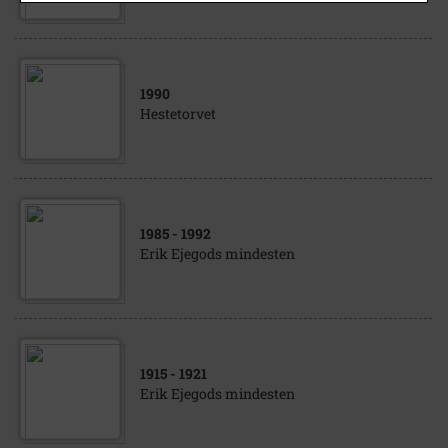
1990
Hestetorvet
1985
- 1992
Erik Ejegods mindesten
1915
- 1921
Erik Ejegods mindesten