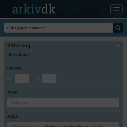
Filtrering
10 resultater
Periode
Fra
Til
Type
Arkiv
×
Frederikssund lokalhistoriske arkiver Slangerup arkiv