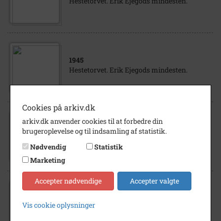
Hestetorvet. Erik Ejegods mindesten.
1945
Hestetorvet. Erik Ejegods mindesten.
Cookies på arkiv.dk
arkiv.dk anvender cookies til at forbedre din
1973
brugeroplevelse og til indsamling af statistik.
Mindesten for Erik Ejegod.
Nødvendig
Statistik
Marketing
Accepter nødvendige
Accepter valgte
1920
- 1930
Vis cookie oplysninger
Erik Ejegods mindesten.