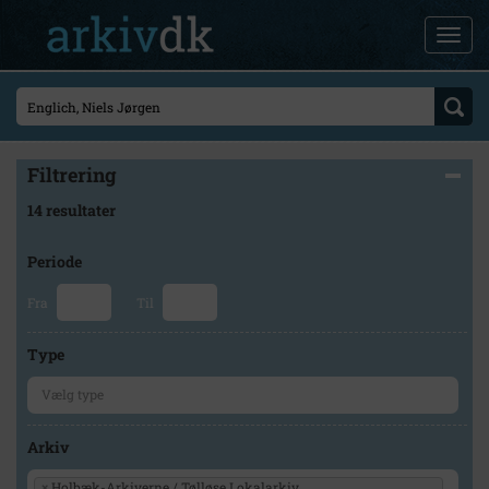
Filtrering
14 resultater
Periode
Fra
Til
Type
Arkiv
×
Holbæk-Arkiverne / Tølløse Lokalarkiv