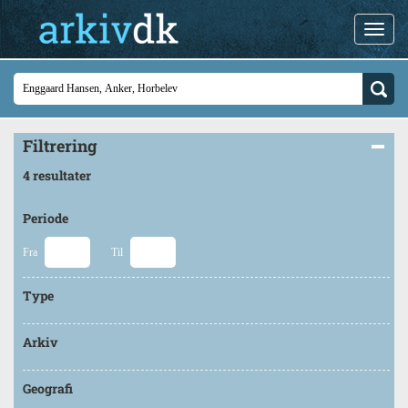
Filtrering
4 resultater
Periode
Fra
Til
Type
Arkiv
Geografi