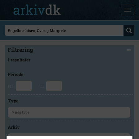
Filtrering
1 resultater
Periode
Fra
Til
Type
Arkiv
×
Stevns Lokalhistoriske Arkiv