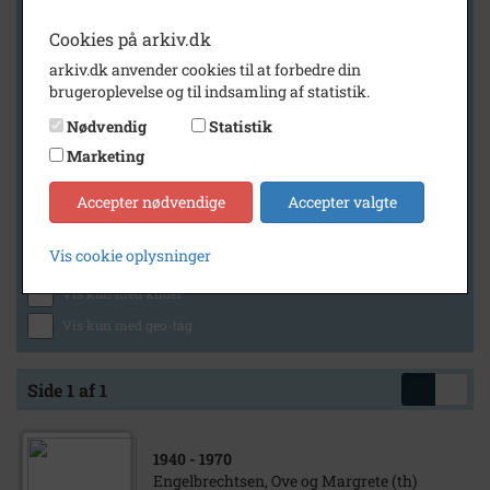
Cookies på arkiv.dk
arkiv.dk anvender cookies til at forbedre din
Geografi
brugeroplevelse og til indsamling af statistik.
Nødvendig
Statistik
Marketing
Generelt
Vis kun med billeder
Accepter nødvendige
Accepter valgte
Vis kun med filmklip
Vis cookie oplysninger
Vis kun med lydklip
Vis kun med kilder
Vis kun med geo-tag
Side 1 af 1
1940
- 1970
Engelbrechtsen, Ove og Margrete (th)