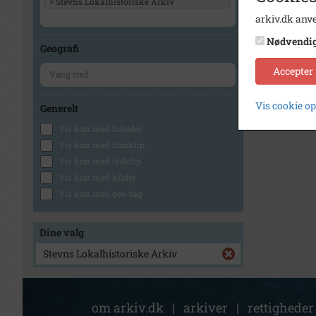
×
Stevns Lokalhistoriske Arkiv
arkiv.dk anve
Nødvendi
Geografi
Accepter
Vis cookie o
Generelt
Vis kun med billeder
Vis kun med filmklip
Vis kun med lydklip
Vis kun med kilder
Vis kun med geo-tag
Dine valg
Stevns Lokalhistoriske Arkiv
om arkiv.dk
|
arkiver
|
rettigheder