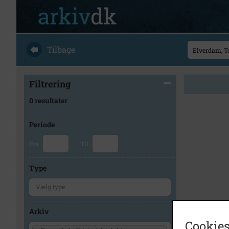
Tilbage
Filtrering
0 resultater
Periode
Fra
Til
Type
Arkiv
Cookies