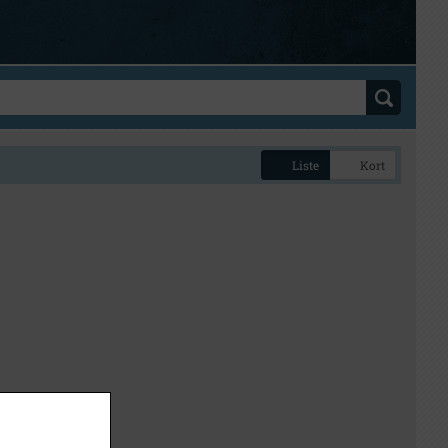
Liste
Kort