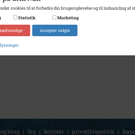
nder cookies til at forbedre din brugeroplevelse og til indsamling af st
g
Statistik
Marketing
 nødvendige
Accepter valgte
plysninger
 og brug
|
faq
|
kontakt
|
privatlivspolitik
|
hand