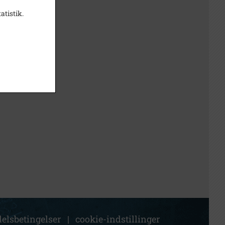
atistik.
elsbetingelser
|
cookie-indstillinger