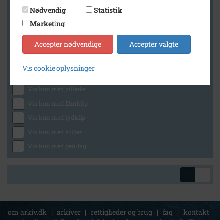
Nødvendig
Statistik
Marketing
Geografi
Accepter nødvendige
Accepter valgte
Vis cookie oplysninger
Generelt
Vis kun med billeder
Vis kun med filmklip
Vis kun med lydklip
Vis kun med kilder
Vis kun med geo-tag
om arkiv.dk
|
arkiver
|
rettigheder og brug
|
faq
|
kontakt