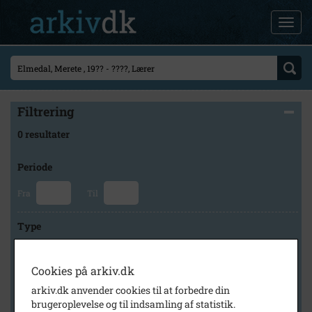
Filtrering
0 resultater
Periode
Fra
Til
Type
Cookies på arkiv.dk
Arkiv
arkiv.dk anvender cookies til at forbedre din
brugeroplevelse og til indsamling af statistik.
×
Holbæk Stadsarkiv