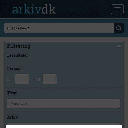
Filtrering
1 resultater
Periode
Fra
Til
Type
Arkiv
×
Høng Lokalhistoriske Arkiv