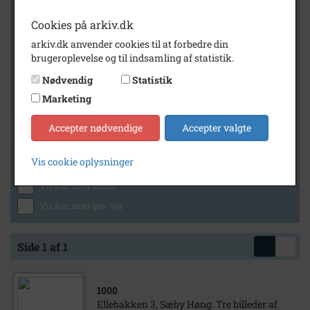
Cookies på arkiv.dk
arkiv.dk anvender cookies til at forbedre din
Geografi
brugeroplevelse og til indsamling af statistik.
Nødvendig
Statistik
Marketing
Generelt
Vis kun med billeder
Accepter nødvendige
Accepter valgte
Vis kun med filmklip
Vis cookie oplysninger
Vis kun med lydklip
Vis kun med kilder
Vis kun med geo-tag
Side 1 af 1
1000
Ellebakken 3, Sæby Høng. Tre billeder af