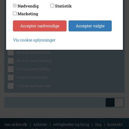
Nødvendig
Statistik
Marketing
Geografi
Accepter nødvendige
Accepter valgte
Vis cookie oplysninger
Generelt
Vis kun med billeder
Vis kun med filmklip
Vis kun med lydklip
Vis kun med kilder
Vis kun med geo-tag
om arkiv.dk
|
arkiver
|
rettigheder og brug
|
faq
|
kontakt