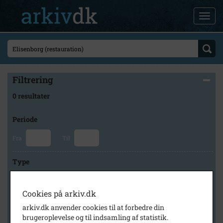
Filtrering
0 resultater
Periode
Fra
Til
Type
Cookies på arkiv.dk
Arkiv
arkiv.dk anvender cookies til at forbedre din
brugeroplevelse og til indsamling af statistik.
×
Historisk Arkiv Dragør