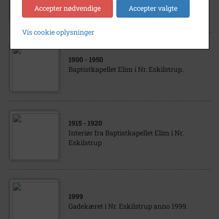
Baptistkapellet Elim, Nr. Eskilstrup
Accepter nødvendige
Accepter valgte
Vis cookie oplysninger
1900
- 1950
Baptistkapellet Elim i Nr. Eskilstrup.
1915
- 1920
Interiør fra Baptistkapellet Elim i Nr.
Eskilstrup
1999
Gadekæret i Nr. Eskilstrup anno 1999.