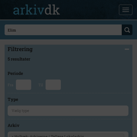
Filtrering
5 resultater
Periode
Fra
Til
Type
Arkiv
×
Holbæk-Arkiverne / Tølløse Lokalarkiv