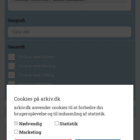
Geografi
Generelt
Vis kun med billeder
Vis kun med filmklip
Vis kun med lydklip
Vis kun med kilder
Vis kun med geo-tag
Cookies på arkiv.dk
arkiv.dk anvender cookies til at forbedre din
Side 1 af 1
brugeroplevelse og til indsamling af statistik.
Nødvendig
Statistik
Marketing
1910