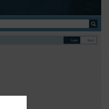
Liste
Kort