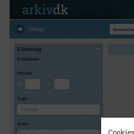
Tilbage
Filtrering
0 resultater
Periode
Fra
Til
Type
Arkiv
Cookies