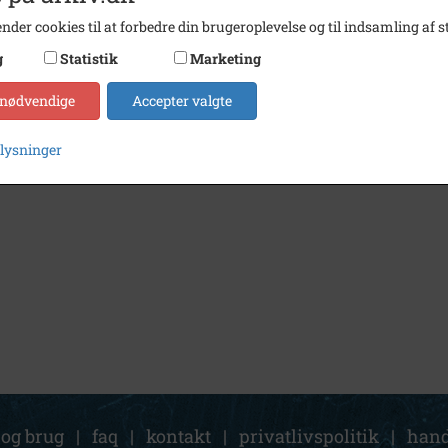
nder cookies til at forbedre din brugeroplevelse og til indsamling af st
g
Statistik
Marketing
 nødvendige
Accepter valgte
plysninger
 og brug
|
faq
|
kontakt
|
privatlivspolitik
|
hand