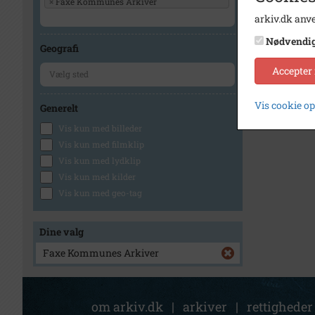
×
Faxe Kommunes Arkiver
arkiv.dk anve
Nødvendi
Geografi
Accepter
Vis cookie o
Generelt
Vis kun med billeder
Vis kun med filmklip
Vis kun med lydklip
Vis kun med kilder
Vis kun med geo-tag
Dine valg
Faxe Kommunes Arkiver
om arkiv.dk
|
arkiver
|
rettigheder