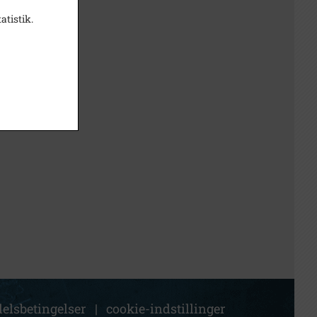
atistik.
elsbetingelser
|
cookie-indstillinger