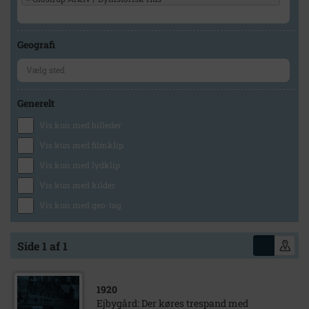
Geografi
Generelt
Vis kun med billeder
Vis kun med filmklip
Vis kun med lydklip
Vis kun med kilder
Vis kun med geo-tag
Side 1 af 1
1920
Ejbygård: Der køres trespand med