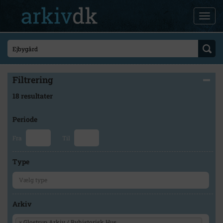
Filtrering
18 resultater
Periode
Fra
Til
Type
Arkiv
×
Glostrup Arkiv / Byhistorisk Hus