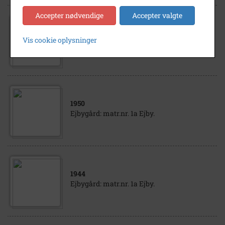
Accepter nødvendige
Accepter valgte
1949
Vis cookie oplysninger
Ejbygård: matr.nr. 1a Ejby.
1950
Ejbygård: matr.nr. 1a Ejby.
1944
Ejbygård: matr.nr. 1a Ejby.