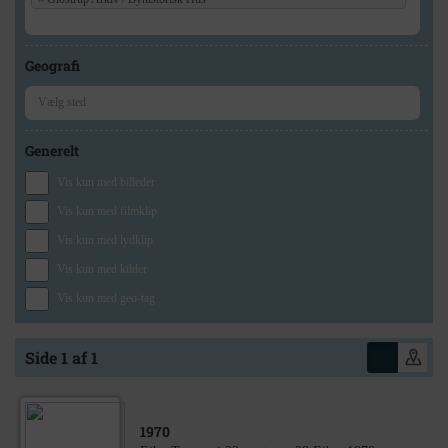
Geografi
Generelt
Vis kun med billeder
Vis kun med filmklip
Vis kun med lydklip
Vis kun med kilder
Vis kun med geo-tag
Side 1 af 1
1970