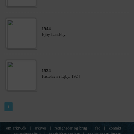
1944
Ejby Landsby.
1924
Fastelavn i Ejby. 1924
1
om arkiv.dk
|
arkiver
|
rettigheder og brug
|
faq
|
kontakt
|