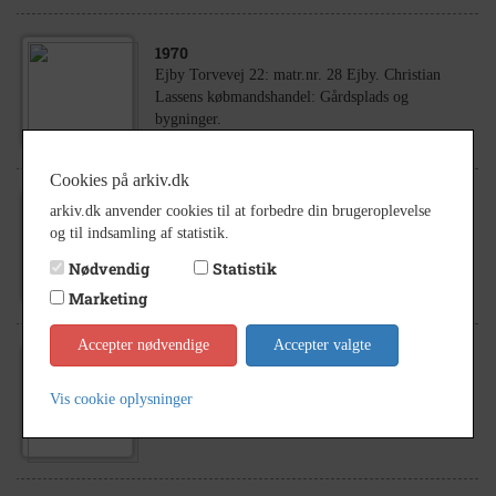
1970
Ejby Torvevej 22: matr.nr. 28 Ejby. Christian
Lassens købmandshandel: Gårdsplads og
bygninger.
Cookies på arkiv.dk
arkiv.dk anvender cookies til at forbedre din brugeroplevelse
1955
og til indsamling af statistik.
Ejby Torvevej 22: Matr.nr. 28 Ejby. Christian
Lassens købmandshandel.
Nødvendig
Statistik
Marketing
Accepter nødvendige
Accepter valgte
1965
Ejby Torvevej 22: Christian Lassens
Vis cookie oplysninger
købmandshandel.