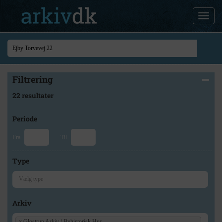
Filtrering
22 resultater
Periode
Fra
Til
Type
Arkiv
×
Glostrup Arkiv / Byhistorisk Hus