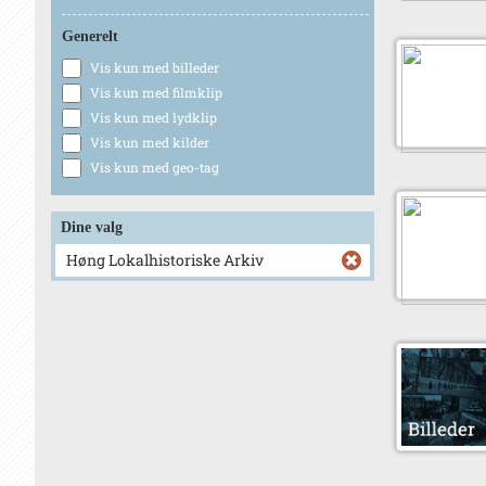
Generelt
Vis kun med billeder
Vis kun med filmklip
Vis kun med lydklip
Vis kun med kilder
Vis kun med geo-tag
Dine valg
Høng Lokalhistoriske Arkiv