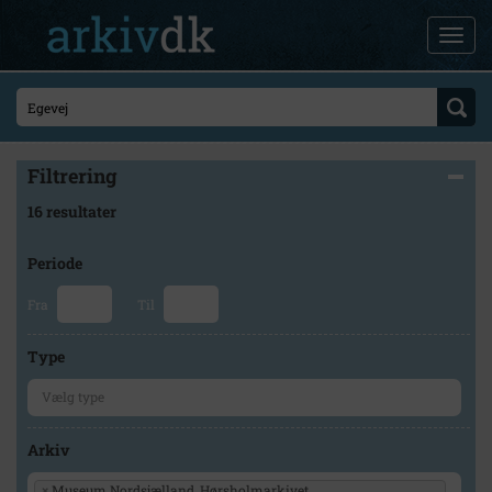
Filtrering
16 resultater
Periode
Fra
Til
Type
Arkiv
×
Museum Nordsjælland, Hørsholmarkivet