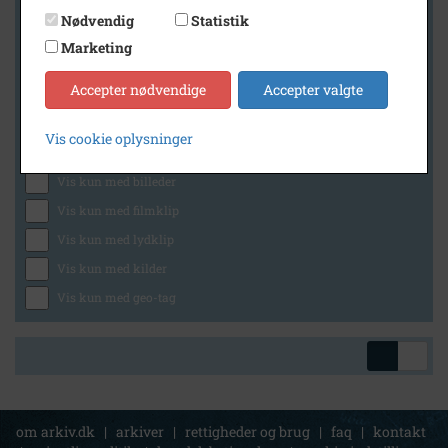
Nødvendig
Statistik
Marketing
Geografi
Accepter nødvendige
Accepter valgte
Vis cookie oplysninger
Generelt
Vis kun med billeder
Vis kun med filmklip
Vis kun med lydklip
Vis kun med kilder
Vis kun med geo-tag
om arkiv.dk
|
arkiver
|
rettigheder og brug
|
faq
|
kontakt