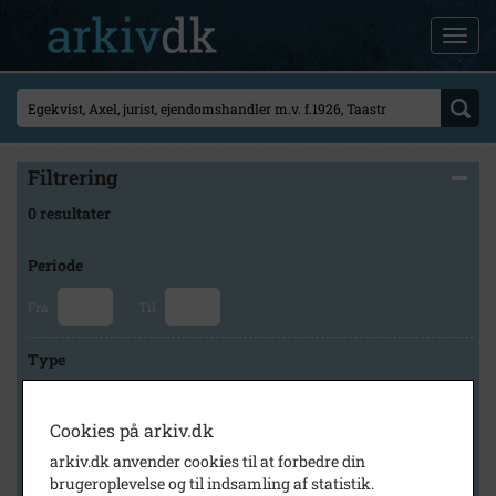
Filtrering
0 resultater
Periode
Fra
Til
Type
Cookies på arkiv.dk
Arkiv
arkiv.dk anvender cookies til at forbedre din
brugeroplevelse og til indsamling af statistik.
×
Byhistorisk Samling og Arkiv i Høje-Taastrup Kommune