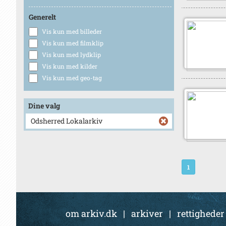
Generelt
Vis kun med billeder
Vis kun med filmklip
Vis kun med lydklip
Vis kun med kilder
Vis kun med geo-tag
Dine valg
Odsherred Lokalarkiv
1
om arkiv.dk
|
arkiver
|
rettigheder