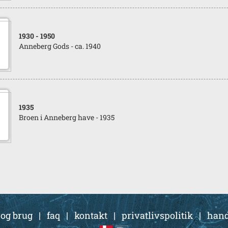
1930
- 1950
Anneberg Gods - ca. 1940
1935
Broen i Anneberg have - 1935
 og brug
|
faq
|
kontakt
|
privatlivspolitik
|
hand