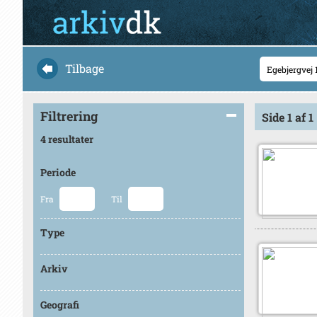
Tilbage
Filtrering
Side 1 af 1
4 resultater
Periode
Fra
Til
Type
Arkiv
Geografi