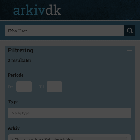
Filtrering
2 resultater
Periode
Fra
Til
Type
Arkiv
×
Glostrup Arkiv / Byhistorisk Hus