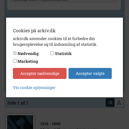
Geografi
Cookies på arkiv.dk
arkiv.dk anvender cookies til at forbedre din
Generelt
brugeroplevelse og til indsamling af statistik.
Vis kun med billeder
Nødvendig
Statistik
Vis kun med filmklip
Marketing
Vis kun med lydklip
Accepter nødvendige
Accepter valgte
Vis kun med kilder
Vis kun med geo-tag
Vis cookie oplysninger
Side 1 af 1
1919
- 1990