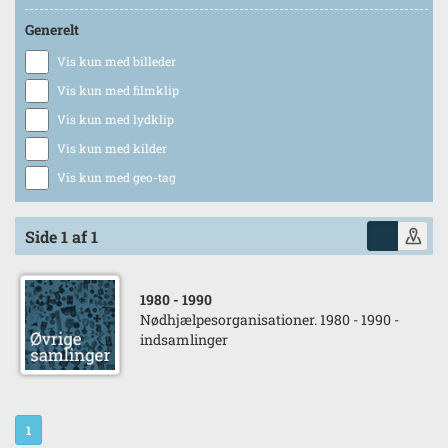
Generelt
Vis kun med billeder
Vis kun med filmklip
Vis kun med lydklip
Vis kun med kilder
Vis kun med geo-tag
Side 1 af 1
1980
- 1990
Nødhjælpesorganisationer. 1980 - 1990 -
indsamlinger
1