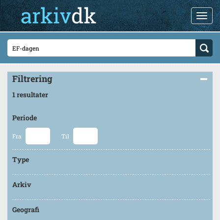
Filtrering
1 resultater
Periode
Fra
Til
Type
Arkiv
Geografi