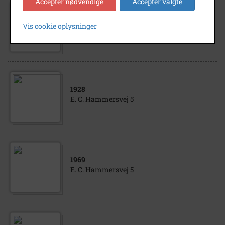
Accepter nødvendige
Accepter valgte
1930
Vis cookie oplysninger
E.C. Hammersvej 5
1928
E. C. Hammersvej 5
1969
E. C. Hammersvej 5