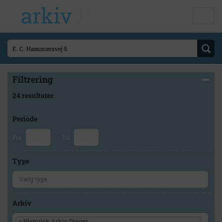
Filtrering
24 resultater
Periode
Fra
Til
Type
Arkiv
×
Historisk Arkiv Dragør