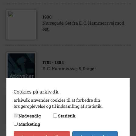
1930
Nørregade. Set fra E. C. Hammersvej mod
øst.
1781
- 1884
E. C. Hammersvej 5, Dragør
Cookies på arkiv.dk
arkiv.dk anvender cookies til at forbedre din
1920
- 1930
brugeroplevelse og til indsamling af statistik.
E.C. Hammersvej. Set fra Kongevejen.
Nødvendig
Statistik
Marketing