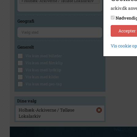
×
Holbæk-Arkiverne / Tølløse Lokalarkiv
arkiv.dk anve
Nødvendi
Geografi
Accepter
Vis cookie o
Generelt
Vis kun med billeder
Vis kun med filmklip
Vis kun med lydklip
Vis kun med kilder
Vis kun med geo-tag
Dine valg
Holbæk-Arkiverne / Tølløse
Lokalarkiv