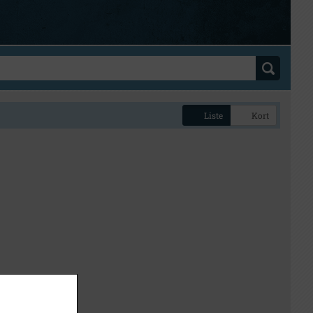
Liste
Kort