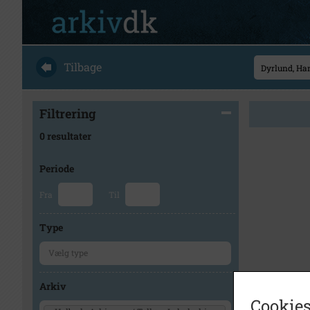
Tilbage
Filtrering
0 resultater
Periode
Fra
Til
Type
Arkiv
Cookies