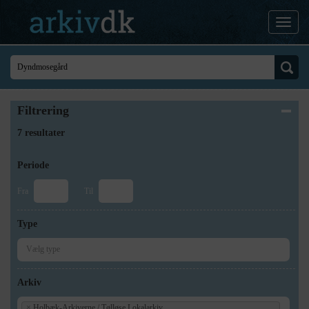
Filtrering
7 resultater
Periode
Fra
Til
Type
Arkiv
×
Holbæk-Arkiverne / Tølløse Lokalarkiv