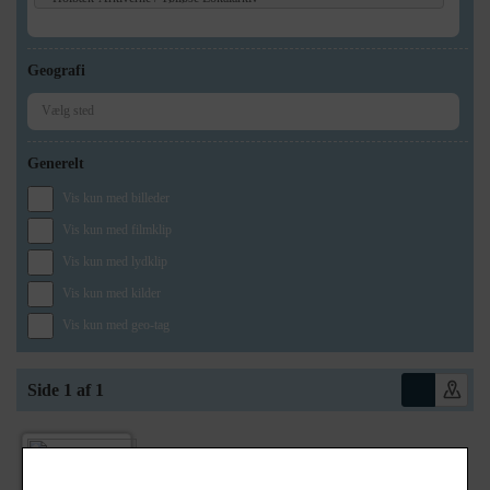
Geografi
Generelt
Vis kun med billeder
Vis kun med filmklip
Vis kun med lydklip
Vis kun med kilder
Vis kun med geo-tag
Side 1 af 1
1910
- 1940