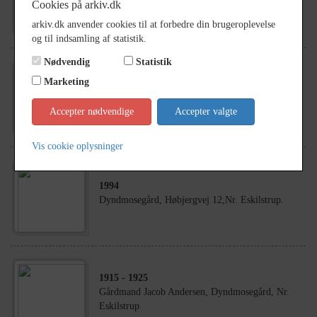
Dyndmosegård, Høbjergvej 12, Nr. Eskilstrup.
Cookies på arkiv.dk
arkiv.dk anvender cookies til at forbedre din brugeroplevelse
og til indsamling af statistik.
Nødvendig
Statistik
Marketing
1994
Dyndmosegård, Høbjergvej 12, Nr. Eskilstrup.
Accepter nødvendige
Accepter valgte
Vis cookie oplysninger
1994
Dyndmosegård, Høbjergvej 12,Nr. Eskilstrup.
1915
- 1925
Gårdmand Jacob Andersen, Dyndmosegård, Nr.
Eskilstrup