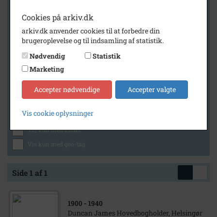
Cookies på arkiv.dk
arkiv.dk anvender cookies til at forbedre din
Geografi
brugeroplevelse og til indsamling af statistik.
Nødvendig
Statistik
Marketing
Generelt
Vis kun med billeder
Accepter nødvendige
Accepter valgte
Vis kun med filmklip
Vis cookie oplysninger
Vis kun med lydklip
Vis kun med kilder
Vis kun med geo-tag
Side 1 af 1
1900
- 1940
Duncan James Hovedbogholder, Helsingør