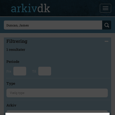
Filtrering
1 resultater
Periode
Fra
Til
Type
Arkiv
×
Stevns Lokalhistoriske Arkiv