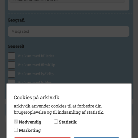
Geografi
Generelt
Vis kun med billeder
Vis kun med filmklip
Vis kun med lydklip
Vis kun med kilder
Vis kun med geo-tag
Cookies på arkiv.dk
arkiv.dk anvender cookies til at forbedre din
Side 1 af 1
brugeroplevelse og til indsamling af statistik.
Nødvendig
Statistik
1904
Marketing
Trifolium, Haslev 1904. Dronning