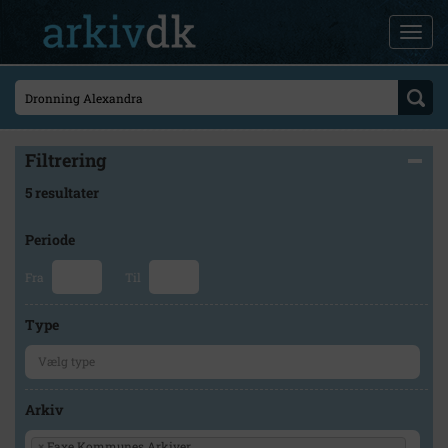
Filtrering
5 resultater
Periode
Fra
Til
Type
Arkiv
×
Faxe Kommunes Arkiver