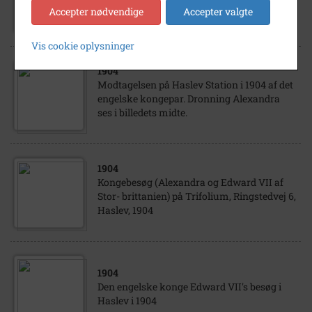
Alexandra oste.
Accepter nødvendige
Accepter valgte
Vis cookie oplysninger
1904
Modtagelsen på Haslev Station i 1904 af det
engelske kongepar. Dronning Alexandra
ses i billedets midte.
1904
Kongebesøg (Alexandra og Edward VII af
Stor- brittanien) på Trifolium, Ringstedvej 6,
Haslev, 1904
1904
Den engelske konge Edward VII's besøg i
Haslev i 1904