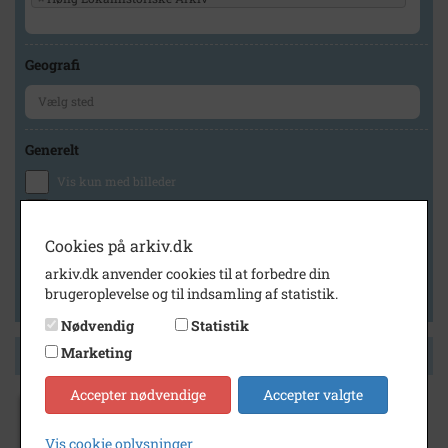
Geografi
Generelt
Vis kun med billeder
Vis kun med filmklip
Vis kun med lydklip
Cookies på arkiv.dk
Vis kun med kilder
arkiv.dk anvender cookies til at forbedre din
brugeroplevelse og til indsamling af statistik.
Vis kun med geo-tag
Nødvendig
Statistik
Marketing
Side 1 af 1
Accepter nødvendige
Accepter valgte
2000
Vis cookie oplysninger