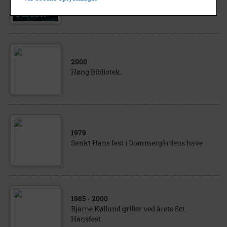
Høng Bibliotek.
2000
Høng Bibliotek.
1979
Sankt Hans fest i Dommergårdens have
1985
- 2000
Bjarne Køllund griller ved årets Sct.
Hansfest