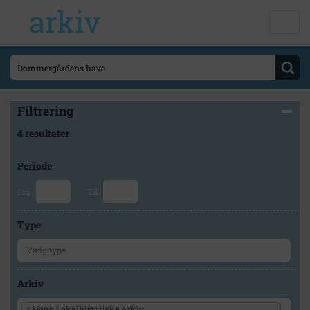
Filtrering
4 resultater
Periode
Fra
Til
Type
Arkiv
×
Høng Lokalhistoriske Arkiv