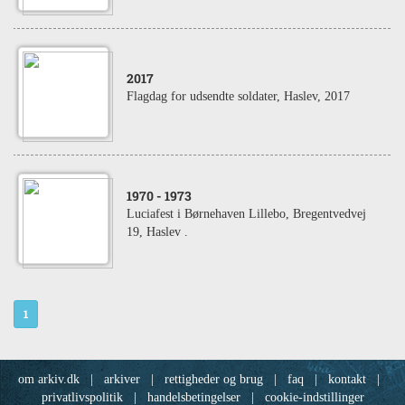
2017
Flagdag for udsendte soldater, Haslev, 2017
1970
- 1973
Luciafest i Børnehaven Lillebo, Bregentvedvej
19, Haslev .
1
om arkiv.dk
|
arkiver
|
rettigheder og brug
|
faq
|
kontakt
|
privatlivspolitik
|
handelsbetingelser
|
cookie-indstillinger