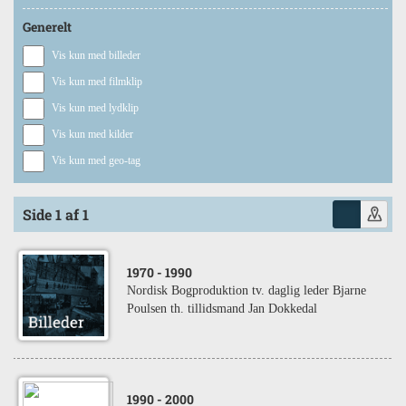
Generelt
Vis kun med billeder
Vis kun med filmklip
Vis kun med lydklip
Vis kun med kilder
Vis kun med geo-tag
Side 1 af 1
1970
- 1990
Nordisk Bogproduktion tv. daglig leder Bjarne
Poulsen th. tillidsmand Jan Dokkedal
1990
- 2000