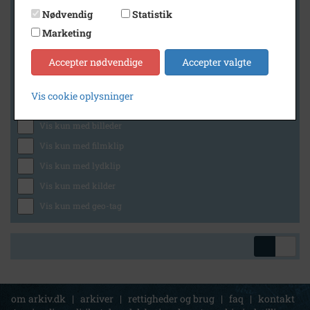
Nødvendig
Statistik
Marketing
Geografi
Accepter nødvendige
Accepter valgte
Vis cookie oplysninger
Generelt
Vis kun med billeder
Vis kun med filmklip
Vis kun med lydklip
Vis kun med kilder
Vis kun med geo-tag
om arkiv.dk
|
arkiver
|
rettigheder og brug
|
faq
|
kontakt