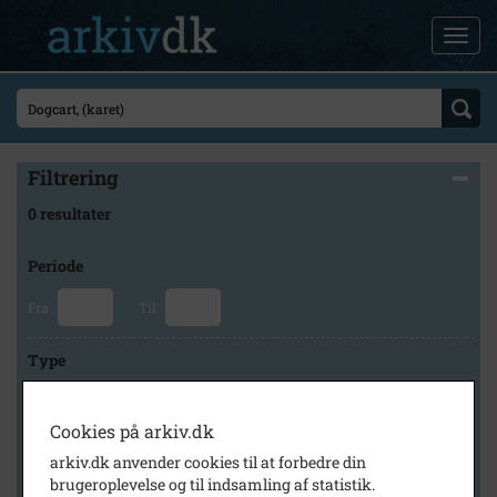
Filtrering
0 resultater
Periode
Fra
Til
Type
Cookies på arkiv.dk
Arkiv
arkiv.dk anvender cookies til at forbedre din
brugeroplevelse og til indsamling af statistik.
×
Stevns Lokalhistoriske Arkiv