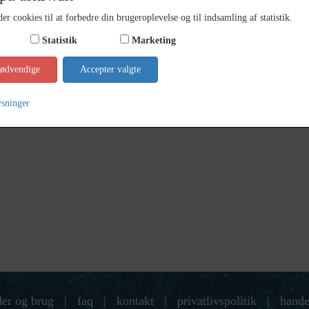
er cookies til at forbedre din brugeroplevelse og til indsamling af statistik.
Statistik
Marketing
nødvendige
Accepter valgte
ysninger
der og brug
|
faq
|
kontakt
|
privatlivspolitik
|
hande