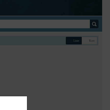
Liste
Kort