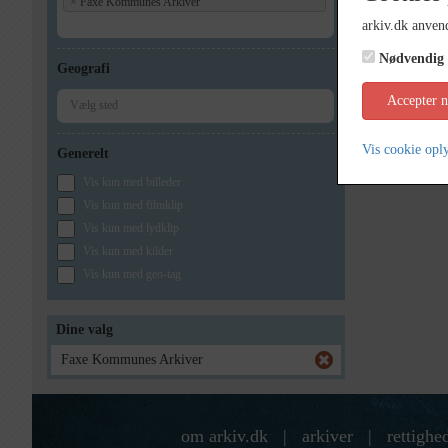
×
Faxe Kommunes Arkiver
arkiv.dk anvend
Nødvendig
Geografi
Accepter 
Vis cookie opl
Generelt
Vis kun med billeder
Vis kun med filmklip
Vis kun med lydklip
Vis kun med kilder
Vis kun med geo-tag
Dine valg
Faxe Kommunes Arkiver
om arkiv.dk
|
arkiver
|
rettighe