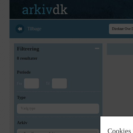
Tilbage
Filtrering
0 resultater
Periode
Fra
Til
Type
Arkiv
Cookies 