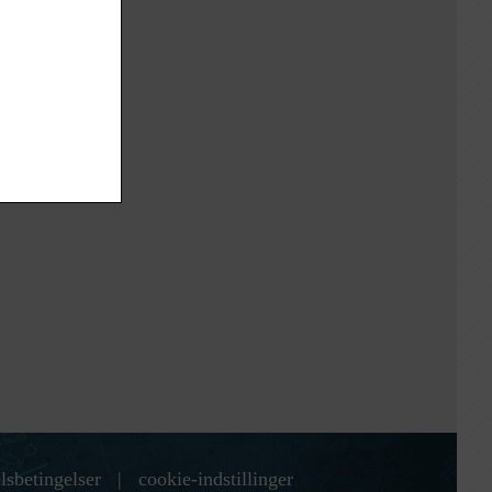
lsbetingelser
|
cookie-indstillinger