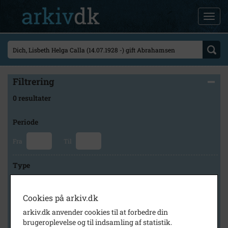
Filtrering
0 resultater
Periode
Fra
Til
Type
Cookies på arkiv.dk
Arkiv
arkiv.dk anvender cookies til at forbedre din
brugeroplevelse og til indsamling af statistik.
×
Historisk Arkiv Dragør