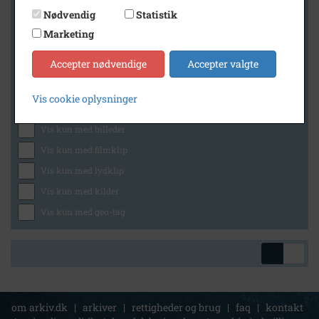
Nødvendig
Statistik
Marketing
Geografi
Accepter nødvendige
Accepter valgte
Vis cookie oplysninger
Generelt
Vis kun med billeder
Vis kun med filmklip
Vis kun med lydklip
Vis kun med kilder
Vis kun med geo-tag
om arkiv.dk
|
arkiver
|
rettigheder og brug
|
faq
|
kontakt