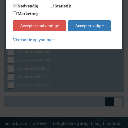
Nødvendig
Statistik
Marketing
Geografi
Accepter nødvendige
Accepter valgte
Vis cookie oplysninger
Generelt
Vis kun med billeder
Vis kun med filmklip
Vis kun med lydklip
Vis kun med kilder
Vis kun med geo-tag
om arkiv.dk
|
arkiver
|
rettigheder og brug
|
faq
|
kontakt