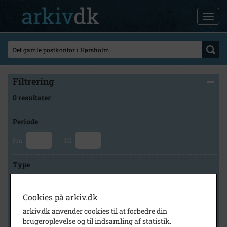
Filtrering
0 resultater
Periode
Fra
Til
Type
Cookies på arkiv.dk
Arkiv
arkiv.dk anvender cookies til at forbedre din
brugeroplevelse og til indsamling af statistik.
×
Lokalarkivet Alsønderup -Tjæreby