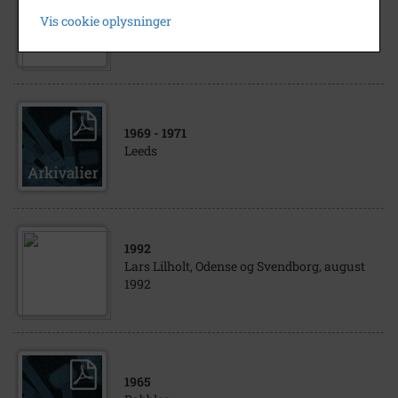
Original Landsbyrock med Bamses Venner,
Vis cookie oplysninger
Odense, august 1993
1969
- 1971
Leeds
1992
Lars Lilholt, Odense og Svendborg, august
1992
1965