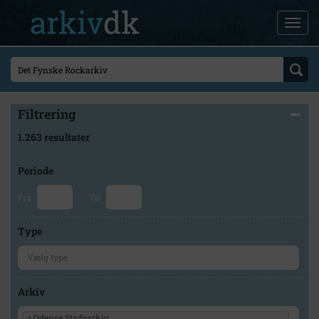
Filtrering
1.263 resultater
Periode
Fra
Til
Type
Arkiv
×
Odense Stadsarkiv