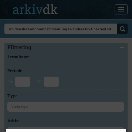
Filtrering
1 resultater
Periode
Fra
Til
Type
Arkiv
×
Lokalhistorisk Arkiv i Sorø - Historiegruppens arkiv