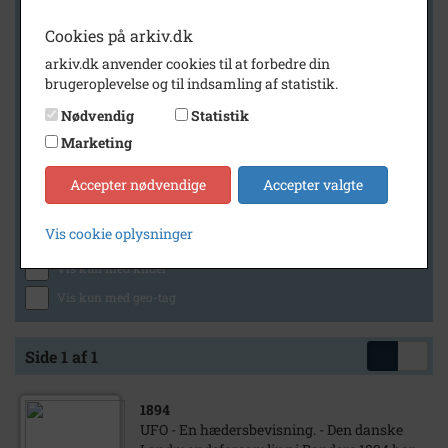
Cookies på arkiv.dk
arkiv.dk anvender cookies til at forbedre din
Geografi
brugeroplevelse og til indsamling af statistik.
Nødvendig
Statistik
Marketing
Generelt
Vis kun med billeder
Accepter nødvendige
Accepter valgte
Vis kun med filmklip
Vis cookie oplysninger
Vis kun med lydklip
Vis kun med kilder
Vis kun med geo-tag
Side 1 af 1
1894
UFO - En hædersbevisning. - Den danske