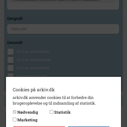
Geografi
Generelt
Vis kun med billeder
Vis kun med filmklip
Vis kun med lydklip
Vis kun med kilder
Vis kun med geo-tag
Cookies på arkiv.dk
arkiv.dk anvender cookies til at forbedre din
Side 1 af 1
brugeroplevelse og til indsamling af statistik.
Nødvendig
Statistik
1973
Marketing
HIPS. Natodemonstration i samarbejde