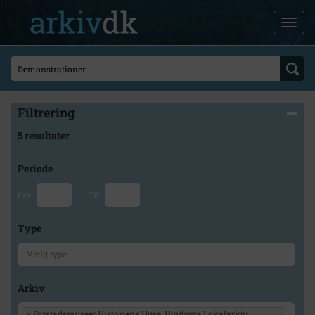
Filtrering
5 resultater
Periode
Fra
Til
Type
Arkiv
×
Forstadsmuseet Historiens Huse, Hvidovre Lokalarkiv