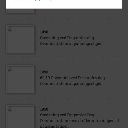
Demonstration af påhængsstiger.
1950
Opvisning ved De gamles dag.
Demonstration af påhængsstiger
1950
69.89 Opvisning ved De gamles dag.
Demonstration af påhængsstiger
1950
Opvisning ved De gamles Dag.
Demonstration med strålerør fra toppen af
påhængsstiger.