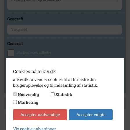
Geografi
Generelt
Vis kun med billeder
Vis kun med filmklip
Vis kun med lydklip
Cookies på arkiv.dk
Vis kun med kilder
arkiv.dk anvender cookies til at forbedre din
brugeroplevelse og til indsamling af statistik.
Vis kun med geo-tag
Nødvendig
Statistik
Marketing
Side 1 af 1
Accepter nødvendige
Accepter valgte
1950
Vis cookie oplysninger