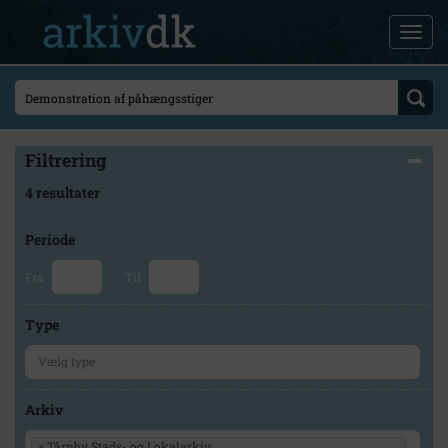
Filtrering
4 resultater
Periode
Fra
Til
Type
Arkiv
×
Tårnby Stads- og Lokalarkiv