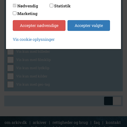
Nødvendig
Statistik
Marketing
Geografi
Accepter nødvendige
Accepter valgte
Vis cookie oplysninger
Generelt
Vis kun med billeder
Vis kun med filmklip
Vis kun med lydklip
Vis kun med kilder
Vis kun med geo-tag
om arkiv.dk
|
arkiver
|
rettigheder og brug
|
faq
|
kontakt