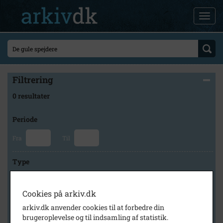
Filtrering
0 resultater
Periode
Fra
Til
Type
Cookies på arkiv.dk
Arkiv
arkiv.dk anvender cookies til at forbedre din
brugeroplevelse og til indsamling af statistik.
×
Holbæk-Arkiverne / Tølløse Lokalarkiv