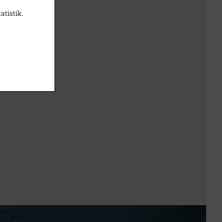
atistik.