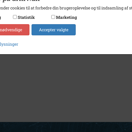
nder cookies til at forbedre din brugeroplevelse og til indsamling af st
g
Statistik
Marketing
 nødvendige
Accepter valgte
plysninger