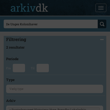
Filtrering
2 resultater
Periode
Fra
Til
Type
Arkiv
×
Forstadsmuseet Historiens Huse, Brøndby Lokalarkiv