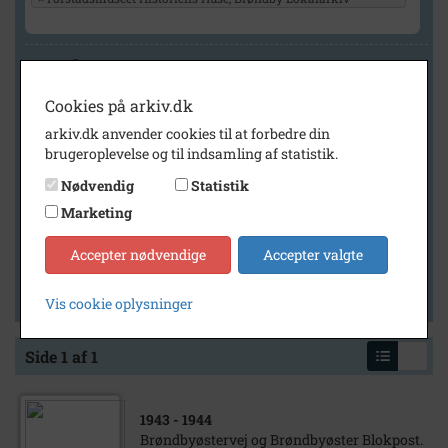
Geografi
Cookies på arkiv.dk
arkiv.dk anvender cookies til at forbedre din
Generelt
brugeroplevelse og til indsamling af statistik.
Vis kun med billeder
Nødvendig
Statistik
Vis kun med filmklip
Marketing
Vis kun med lydklip
Accepter nødvendige
Accepter valgte
Vis kun med kilder
Vis kun med geo-tag
Vis cookie oplysninger
Side 1 af 1
1943
- 1944
Brøndbyøstervej og Brøndbyøster Blokpost.