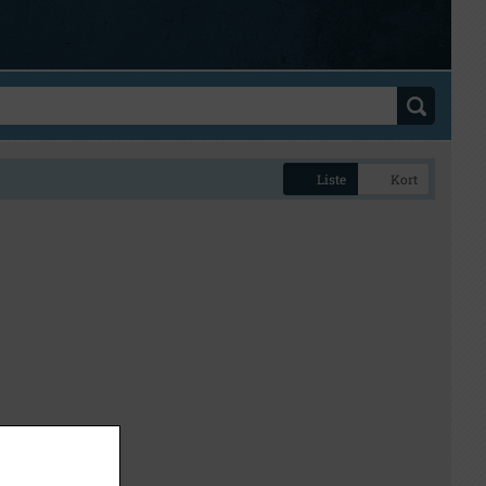
Liste
Kort