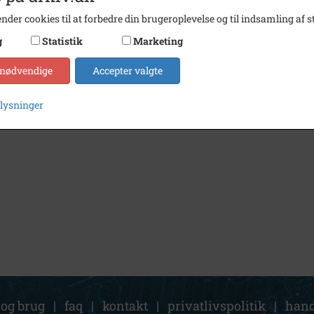
nder cookies til at forbedre din brugeroplevelse og til indsamling af st
g
Statistik
Marketing
 nødvendige
Accepter valgte
plysninger
 og brug
|
faq
|
kontakt
|
privatlivspolitik
|
hand