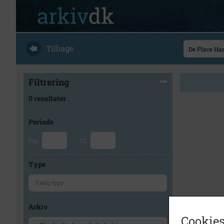
Tilbage
Filtrering
0 resultater
Periode
Fra
Til
Type
Arkiv
Cookies