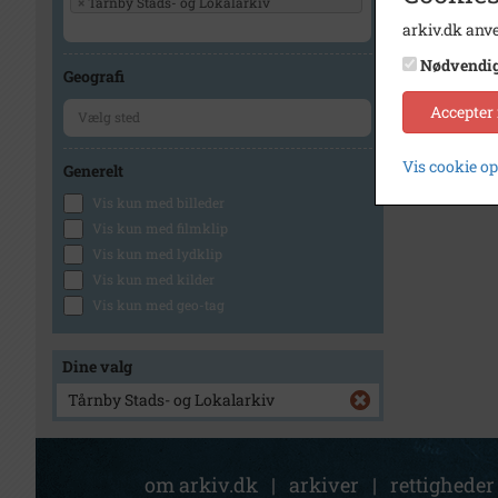
×
Tårnby Stads- og Lokalarkiv
arkiv.dk anve
Nødvendi
Geografi
Accepter
Vis cookie o
Generelt
Vis kun med billeder
Vis kun med filmklip
Vis kun med lydklip
Vis kun med kilder
Vis kun med geo-tag
Dine valg
Tårnby Stads- og Lokalarkiv
om arkiv.dk
|
arkiver
|
rettigheder