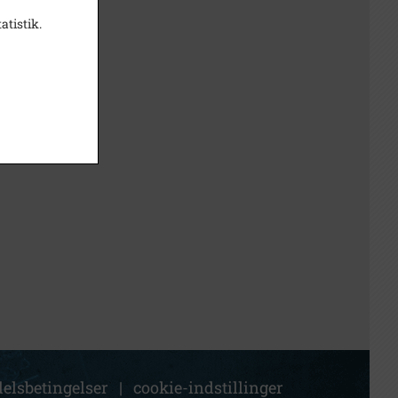
atistik.
elsbetingelser
|
cookie-indstillinger