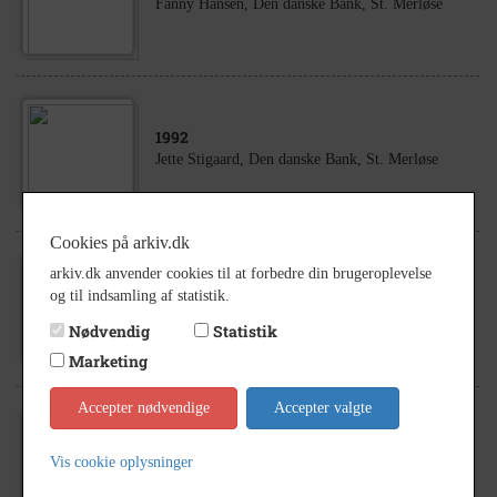
Fanny Hansen, Den danske Bank, St. Merløse
1992
Jette Stigaard, Den danske Bank, St. Merløse
Cookies på arkiv.dk
arkiv.dk anvender cookies til at forbedre din brugeroplevelse
1992
og til indsamling af statistik.
Birthe Dochweiler, Den danske Bank, St. Merløse
Nødvendig
Statistik
Marketing
Accepter nødvendige
Accepter valgte
1992
Vis cookie oplysninger
Birthe Bjerre, Den danske Bank, St. Merløse