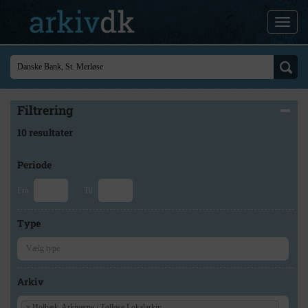
Filtrering
10 resultater
Periode
Fra
Til
Type
Arkiv
×
Holbæk-Arkiverne / Tølløse Lokalarkiv