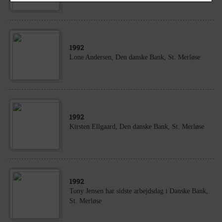
1992
Lone Andersen, Den danske Bank, St. Merløse
1992
Kirsten Ellgaard, Den danske Bank, St. Merløse
1992
Tony Jensen har sidste arbejdsdag i Danske Bank,
St. Merløse