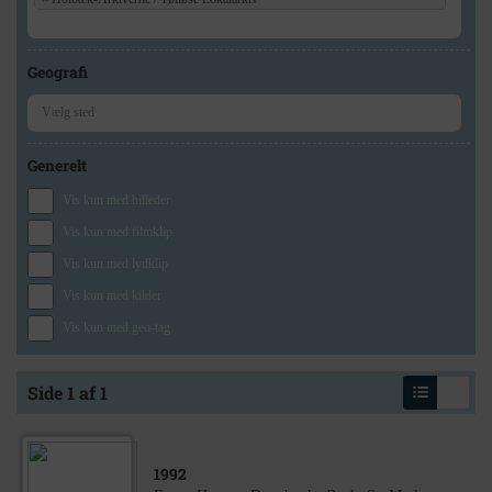
Geografi
Generelt
Vis kun med billeder
Vis kun med filmklip
Vis kun med lydklip
Vis kun med kilder
Vis kun med geo-tag
Side 1 af 1
1992