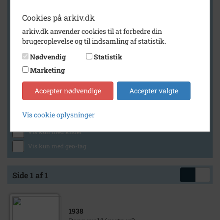
Cookies på arkiv.dk
arkiv.dk anvender cookies til at forbedre din
Geografi
brugeroplevelse og til indsamling af statistik.
Nødvendig
Statistik
Marketing
Generelt
Vis kun med billeder
Accepter nødvendige
Accepter valgte
Vis kun med filmklip
Vis cookie oplysninger
Vis kun med lydklip
Vis kun med kilder
Vis kun med geo-tag
Side 1 af 1
1938