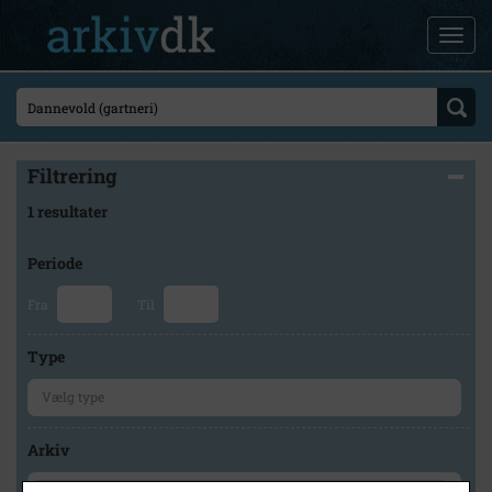
Filtrering
1 resultater
Periode
Fra
Til
Type
Arkiv
×
Forstadsmuseet Historiens Huse, Brøndby Lokalarkiv