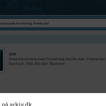
1928
Danmarks kommunale Forvaltning. Maribo Amt ; Præstø Amt. U
Samfund". 1928. 406 sider. Illustreret
 på arkiv.dk