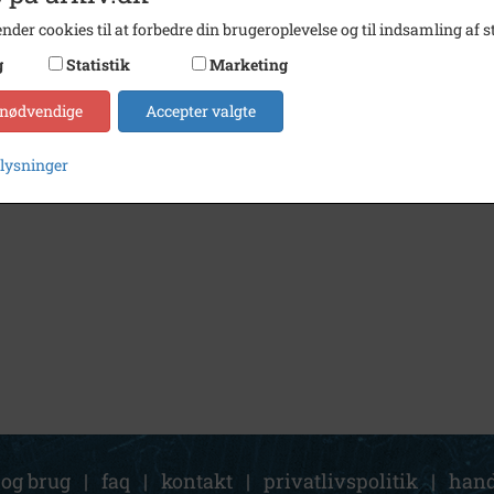
nder cookies til at forbedre din brugeroplevelse og til indsamling af st
g
Statistik
Marketing
 nødvendige
Accepter valgte
plysninger
 og brug
|
faq
|
kontakt
|
privatlivspolitik
|
hand