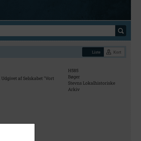
Liste
Kort
H585
Bøger
dgivet af Selskabet "Vort
Stevns Lokalhistoriske
Arkiv