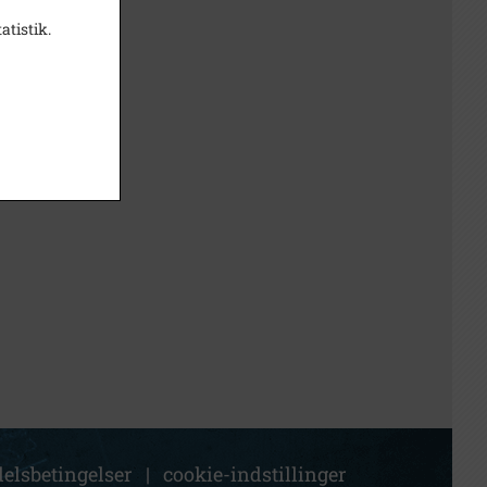
atistik.
elsbetingelser
|
cookie-indstillinger