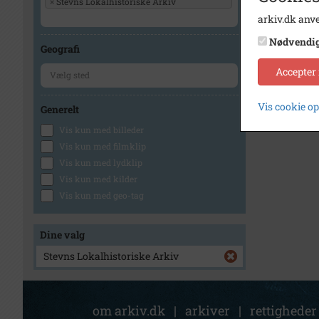
×
Stevns Lokalhistoriske Arkiv
arkiv.dk anve
Nødvendi
Geografi
Accepter
Vis cookie o
Generelt
Vis kun med billeder
Vis kun med filmklip
Vis kun med lydklip
Vis kun med kilder
Vis kun med geo-tag
Dine valg
Stevns Lokalhistoriske Arkiv
om arkiv.dk
|
arkiver
|
rettigheder