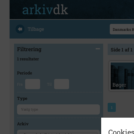
Tilbage
Filtrering
Side 1 af 1
1 resultater
Periode
Fra
Til
Type
1
Arkiv
Cookies