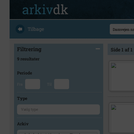
Tilbage
Filtrering
Side 1 af 1
9 resultater
Periode
Fra
Til
Type
Arkiv