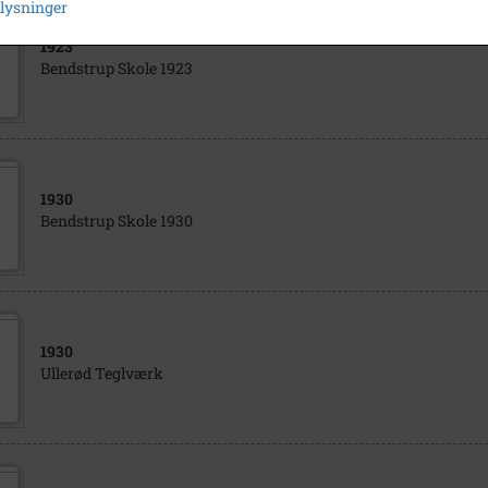
plysninger
1923
Bendstrup Skole 1923
1930
Bendstrup Skole 1930
1930
Ullerød Teglværk