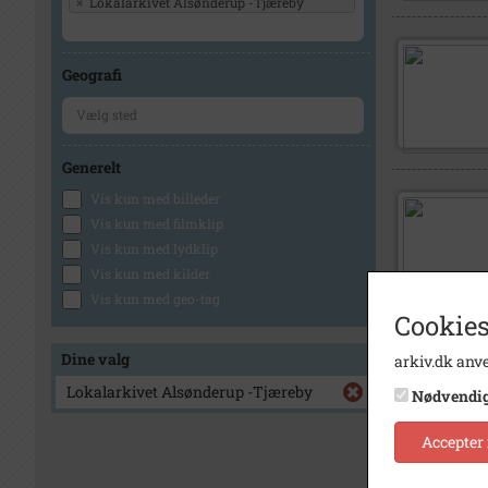
×
Lokalarkivet Alsønderup -Tjæreby
Geografi
Generelt
Vis kun med billeder
Vis kun med filmklip
Vis kun med lydklip
Vis kun med kilder
Vis kun med geo-tag
Cookies
Dine valg
arkiv.dk anve
Lokalarkivet Alsønderup -Tjæreby
Nødvendi
Accepter