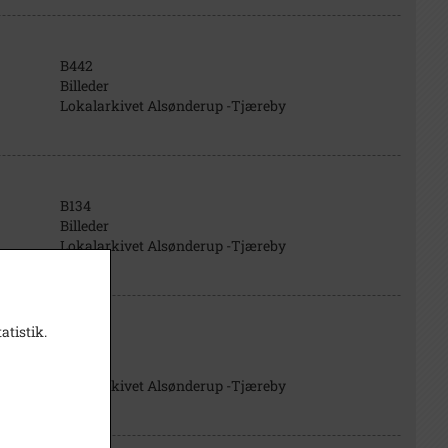
B442
Billeder
Lokalarkivet Alsønderup -Tjæreby
B134
Billeder
Lokalarkivet Alsønderup -Tjæreby
atistik.
B22
Billeder
Lokalarkivet Alsønderup -Tjæreby