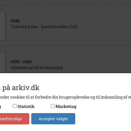
1942
Tjæreby kirke - konfirmander 1942
1925
- 1930
Alsønderup Idrætsforening
 på arkiv.dk
nder cookies til at forbedre din brugeroplevelse og til indsamling af st
1921
g
Statistik
Marketing
Bendstrup Skole 1921
 nødvendige
Accepter valgte