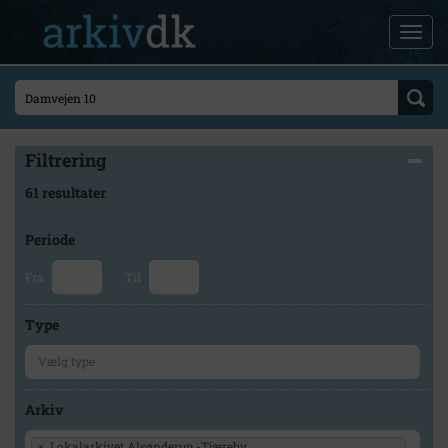
Filtrering
61 resultater
Periode
Fra
Til
Type
Arkiv
×
Lokalarkivet Alsønderup -Tjæreby