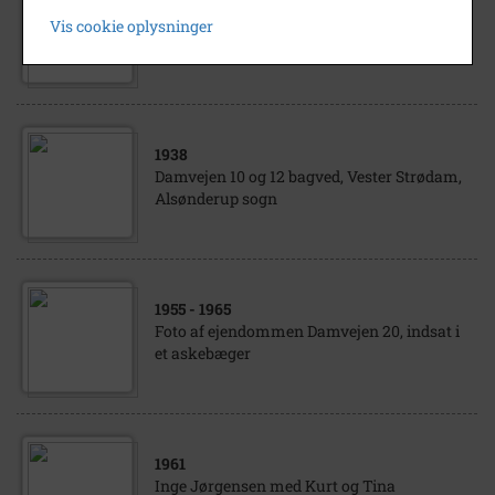
1968
Vis cookie oplysninger
Damvejen nr. 5, set fra gården
1938
Damvejen 10 og 12 bagved, Vester Strødam,
Alsønderup sogn
1955
- 1965
Foto af ejendommen Damvejen 20, indsat i
et askebæger
1961
Inge Jørgensen med Kurt og Tina