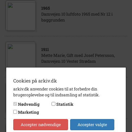
1965
Damvejen 10 luftfoto 1965 med Nr 12 i
baggrunden
1911
Mette Marie, Gift med Josef Petersson,
Damvejen 10 Vester Strødam
Cookies på arkiv.dk
arkiv.dk anvender cookies til at forbedre din
1968
brugeroplevelse og til indsamling af statistik.
Damvejen nr. 5 set fra gården.
Nødvendig
Statistik
Marketing
Accepter nødvendige
Accepter valgte