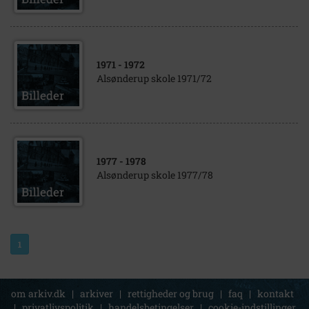
1971
- 1972
Alsønderup skole 1971/72
1977
- 1978
Alsønderup skole 1977/78
1
om arkiv.dk
|
arkiver
|
rettigheder og brug
|
faq
|
kontakt
|
privatlivspolitik
|
handelsbetingelser
|
cookie-indstillinger