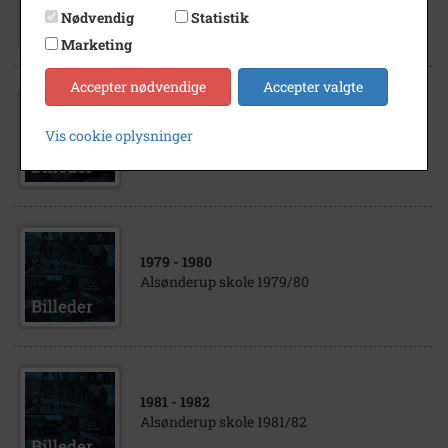
Alsønderup skole
Nødvendig
Statistik
Marketing
Accepter nødvendige
Accepter valgte
1988
- 1989
Vis cookie oplysninger
Alsønderup skole 1988/89
1979
- 1980
Alsønderup skole 1979/80
1981
- 1982
Alsønderup skole 1981/82