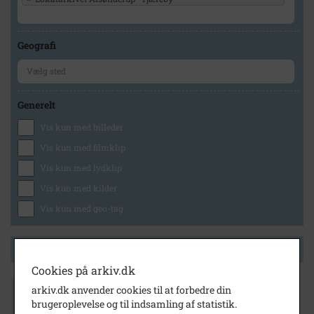
Geografi
Generelt
Vis kun med billeder
Vis kun med filmklip
Vis kun med lydklip
Vis kun med kilder
Vis kun med geo-tag
Side 1 af 1
Cookies på arkiv.dk
arkiv.dk anvender cookies til at forbedre din
1972
- 1973
brugeroplevelse og til indsamling af statistik.