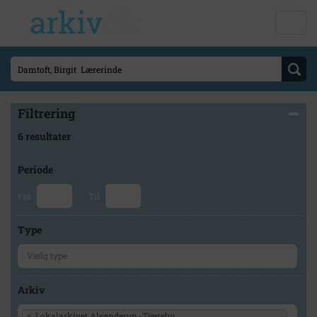
Filtrering
6 resultater
Periode
Fra
Til
Type
Arkiv
×
Lokalarkivet Alsønderup -Tjæreby