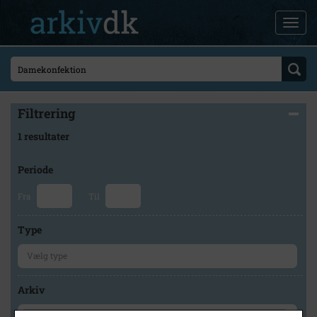
Filtrering
1 resultater
Periode
Fra
Til
Type
Arkiv
×
Herlev Kommunes Lokalarkiv