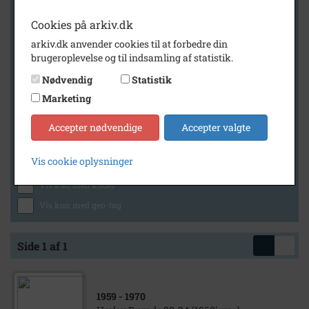
Cookies på arkiv.dk
arkiv.dk anvender cookies til at forbedre din
Geografi
brugeroplevelse og til indsamling af statistik.
Nødvendig
Statistik
Marketing
Generelt
Vis kun med billeder
Accepter nødvendige
Accepter valgte
Vis kun med filmklip
Vis cookie oplysninger
Vis kun med lydklip
Vis kun med kilder
Vis kun med geo-tag
Side 1 af 1
1959
- 1970